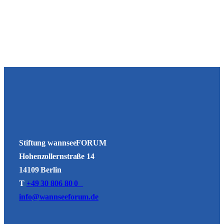
Stiftung wannseeFORUM
Hohenzollernstraße 14
14109 Berlin
T
+49 30 806 80 0
info@wannseeforum.de