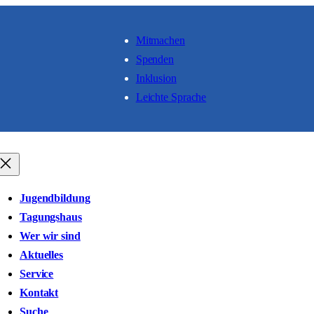
Mitmachen
Spenden
Inklusion
Leichte Sprache
Jugendbildung
Tagungshaus
Wer wir sind
Aktuelles
Service
Kontakt
Suche