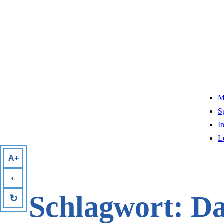
M
S
I
L
A+
◐
Schlagwort:
Da
↻