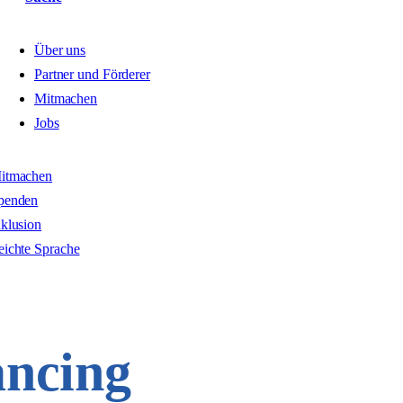
Über uns
Partner und Förderer
Mitmachen
Jobs
itmachen
penden
nklusion
eichte Sprache
ncing