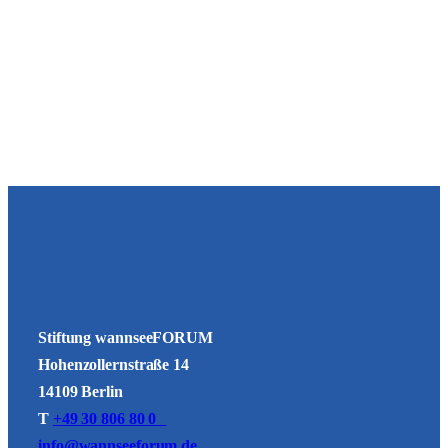
Stiftung wannseeFORUM
Hohenzollernstraße 14
14109 Berlin
T
+49 30 806 80 0
info@wannseeforum.de